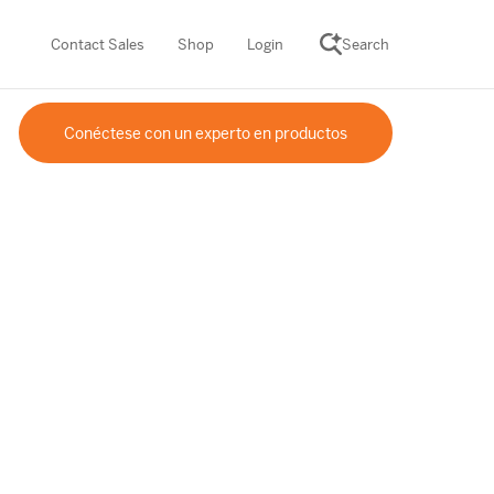
Contact Sales
Shop
Login
Search
Conéctese con un experto en productos
SCIENCE SUITE
ROGRAMS
Desmos Math (PreK–12)
Math (K–8)
th (K–8)
ath Tutoring (3–5)
 PROGRAM
cience (K–8)
re free lessons