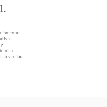
mCLASS Lectura (K–6)
l.
MIDDLE SCHOOL PROGRAMS
Amplify ELA (6–8)
Boost Close Reading (6–8)
a fomentar
ativos,
 y
adémico
lish version,