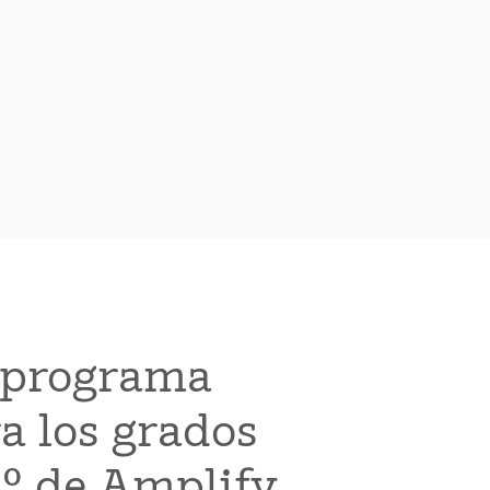
.
 programa
a los grados
.º de Amplify