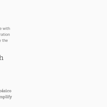
h
básico
mplify