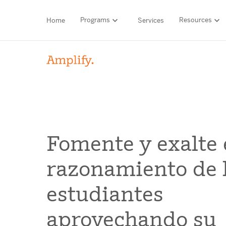
Programs
Resources
Home
Services
HIGH-QUALITY MATERIALS
LITERACY
MATH
Find your p
Fomente y exalte 
SCIENCE
razonamiento de 
Need he
RESEARCH
estudiantes
Contact S
BLOG AND WEBINAR LIBRARY
aprovechando su
MEDIA & EVENTS