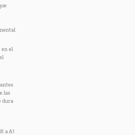
que
imental
 en el
el
iantes
e las
e dura
K a A1