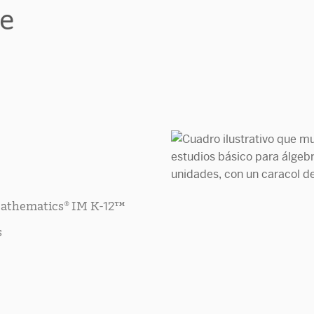
e
 Mathematics® IM K-12™
s