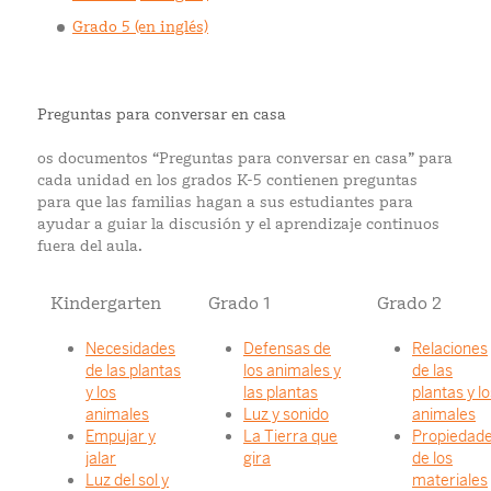
Grado 5 (en inglés)
Preguntas para conversar en casa
os documentos “Preguntas para conversar en casa” para
cada unidad en los grados K-5 contienen preguntas
para que las familias hagan a sus estudiantes para
ayudar a guiar la discusión y el aprendizaje continuos
fuera del aula.
Kindergarten
Grado 1
Grado 2
Necesidades
Defensas de
Relaciones
de las plantas
los animales y
de las
y los
las plantas
plantas y lo
animales
Luz y sonido
animales
Empujar y
La Tierra que
Propiedad
jalar
gira
de los
Luz del sol y
materiales