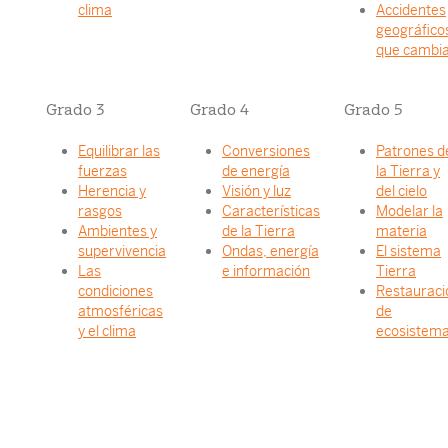
clima
Accidentes
geográfico
que cambi
Grado 3
Grado 4
Grado 5
Equilibrar las
Conversiones
Patrones d
fuerzas
de energía
la Tierra y
Herencia y
Visión y luz
del cielo
rasgos
Características
Modelar la
Ambientes y
de la Tierra
materia
supervivencia
Ondas, energía
El sistema
Las
e información
Tierra
condiciones
Restauraci
atmosféricas
de
y el clima
ecosistem